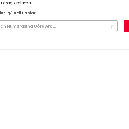
lu araç kiralama
ler
Acil İlanlar